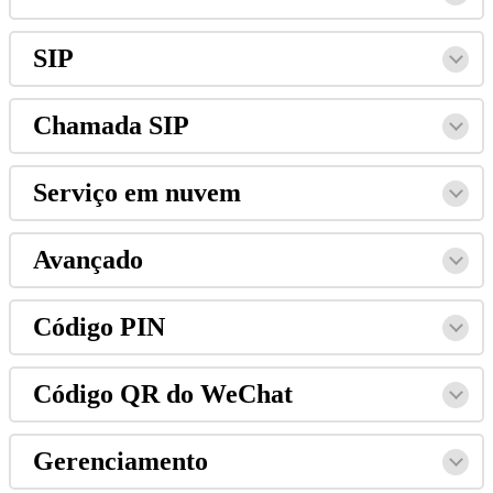
SIP
Chamada
SIP
Servi
ç
o
em
nuvem
Avan
ç
ado
C
ó
digo
PIN
C
ó
digo
QR
do
WeChat
Gerenciamento