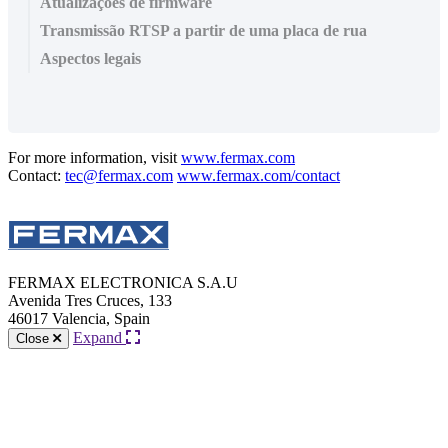
Atualizações de firmware
Transmissão RTSP a partir de uma placa de rua
Aspectos legais
For more information, visit
www.fermax.com
Contact:
tec@fermax.com
www.fermax.com/contact
FERMAX ELECTRONICA S.A.U
Avenida Tres Cruces, 133
46017 Valencia, Spain
Expand
Close