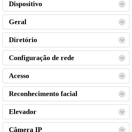
Dispositivo
Geral
Diret
ó
rio
Configura
ç
ã
o
de
rede
Acesso
Reconhecimento
facial
Elevador
C
â
mera
IP