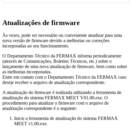
Atualiza
ç
õ
es
de
firmware
À
s
vezes
,
pode
ser
necess
á
rio
ou
conveniente
atualizar
para
uma
nova
vers
ã
o
de
firmware
devido
a
melhorias
ou
corre
ç
õ
es
incorporadas
ao
seu
funcionamento
.
O
Departamento
T
é
cnico
da
FERMAX
informa
periodicamente
(
atrav
é
s
de
Comunica
ç
õ
es
,
Boletins
T
é
cnicos
,
etc
.
)
sobre
o
lan
ç
amento
de
uma
nova
atualiza
ç
ã
o
de
firmware
,
bem
como
sobre
as
melhorias
incorporadas
.
Entre
em
contato
com
o
Departamento
T
é
cnico
da
FERMAX
caso
deseje
receber
o
arquivo
de
atualiza
ç
ã
o
correspondente
.
A
atualiza
ç
ã
o
do
firmware
é
realizada
utilizando
a
ferramenta
de
atualiza
ç
ã
o
do
sistema
FERMAX
MEET
V01
.
00
.
exe
.
O
procedimento
para
atualizar
o
firmware
com
o
arquivo
de
atualiza
ç
ã
o
correspondente
é
o
seguinte
:
Inicie
a
ferramenta
de
atualiza
ç
ã
o
do
sistema
FERMAX
MEET
v1
.
00
.
exe
.