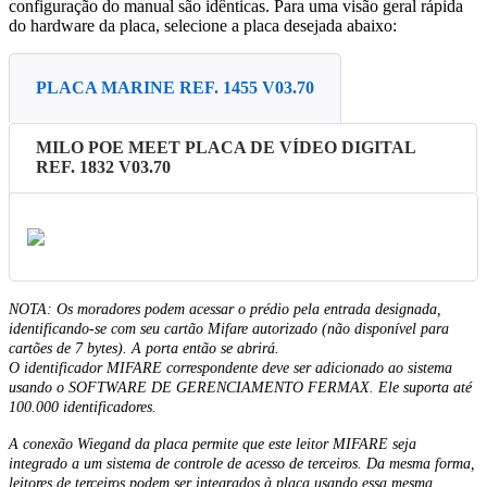
configura
ç
ã
o
do
manual
s
ã
o
id
ê
nticas
.
Para
uma
vis
ã
o
geral
r
á
pida
do
hardware
da
placa
,
selecione
a
placa
desejada
abaixo
:
PLACA MARINE REF. 1455 V03.70
MILO POE MEET PLACA DE VÍDEO DIGITAL
REF. 1832 V03.70
NOTA
:
Os
moradores
podem
acessar
o
pr
é
dio
pela
entrada
designada
,
identificando
-
se
com
seu
cart
ã
o
Mifare
autorizado
(
n
ã
o
dispon
í
vel
para
cart
õ
es
de
7
bytes
)
.
A
porta
ent
ã
o
se
abrir
á
.
O
identificador
MIFARE
correspondente
deve
ser
adicionado
ao
sistema
usando
o
SOFTWARE
DE
GERENCIAMENTO
FERMAX
.
Ele
suporta
at
é
100
.
000
identificadores
.
A
conex
ã
o
Wiegand
da
placa
permite
que
este
leitor
MIFARE
seja
integrado
a
um
sistema
de
controle
de
acesso
de
terceiros
.
Da
mesma
forma
,
leitores
de
terceiros
podem
ser
integrados
à
placa
usando
essa
mesma