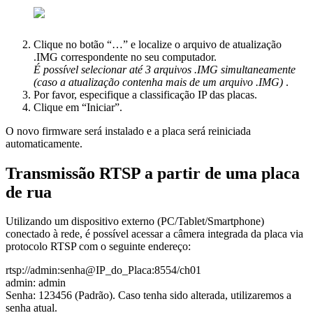
Clique
no
bot
ã
o
“
…
”
e
localize
o
arquivo
de
atualiza
ç
ã
o
.
IMG
correspondente
no
seu
computador
.
É
poss
í
vel
selecionar
at
é
3
arquivos
.
IMG
simultaneamente
(
caso
a
atualiza
ç
ã
o
contenha
mais
de
um
arquivo
.
IMG
)
.
Por
favor
,
especifique
a
classifica
ç
ã
o
IP
das
placas
.
Clique
em
“
Iniciar
”
.
O
novo
firmware
ser
á
instalado
e
a
placa
ser
á
reiniciada
automaticamente
.
Transmiss
ã
o
RTSP
a
partir
de
uma
placa
de
rua
Utilizando
um
dispositivo
externo
(
PC
/
Tablet
/
Smartphone
)
conectado
à
rede
,
é
poss
í
vel
acessar
a
c
â
mera
integrada
da
placa
via
protocolo
RTSP
com
o
seguinte
endere
ç
o
:
rtsp
:
/
/
admin
:
senha
@
IP_do_Placa
:
8554
/
ch01
admin
:
admin
Senha
:
123456
(
Padr
ã
o
)
.
Caso
tenha
sido
alterada
,
utilizaremos
a
senha
atual
.