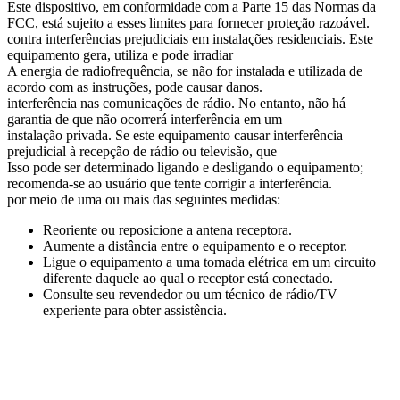
Este
dispositivo
,
em
conformidade
com
a
Parte
15
das
Normas
da
FCC
,
est
á
sujeito
a
esses
limites
para
fornecer
prote
ç
ã
o
razo
á
vel
.
contra
interfer
ê
ncias
prejudiciais
em
instala
ç
õ
es
residenciais
.
Este
equipamento
gera
,
utiliza
e
pode
irradiar
A
energia
de
radiofrequ
ê
ncia
,
se
n
ã
o
for
instalada
e
utilizada
de
acordo
com
as
instru
ç
õ
es
,
pode
causar
danos
.
interfer
ê
ncia
nas
comunica
ç
õ
es
de
r
á
dio
.
No
entanto
,
n
ã
o
h
á
garantia
de
que
n
ã
o
ocorrer
á
interfer
ê
ncia
em
um
instala
ç
ã
o
privada
.
Se
este
equipamento
causar
interfer
ê
ncia
prejudicial
à
recep
ç
ã
o
de
r
á
dio
ou
televis
ã
o
,
que
Isso
pode
ser
determinado
ligando
e
desligando
o
equipamento
;
recomenda
-
se
ao
usu
á
rio
que
tente
corrigir
a
interfer
ê
ncia
.
por
meio
de
uma
ou
mais
das
seguintes
medidas
:
Reoriente
ou
reposicione
a
antena
receptora
.
Aumente
a
dist
â
ncia
entre
o
equipamento
e
o
receptor
.
Ligue
o
equipamento
a
uma
tomada
el
é
trica
em
um
circuito
diferente
daquele
ao
qual
o
receptor
est
á
conectado
.
Consulte
seu
revendedor
ou
um
t
é
cnico
de
r
á
dio
/
TV
experiente
para
obter
assist
ê
ncia
.