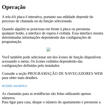
Opera
ç
ã
o
A
tela
dA
placa
é
interativa
,
portanto
sua
utilidade
depende
do
processo
de
chamada
ou
da
fun
ç
ã
o
selecionada
.
Quando
algu
é
m
se
posiciona
em
frente
à
placa
ou
pressiona
qualquer
bot
ã
o
,
a
interface
de
espera
é
exibida
.
Essa
interface
mostra
determinadas
informa
ç
õ
es
dependendo
das
configura
ç
õ
es
de
programa
ç
ã
o
.
Voc
ê
tamb
é
m
pode
selecionar
um
dos
í
cones
de
fun
ç
ã
o
dispon
í
veis
acessando
o
menu
.
Os
í
cones
exibidos
depender
ã
o
das
configura
ç
õ
es
definidas
pelo
instalador
.
Consulte
a
se
ç
ã
o
PROGRAMA
Ç
Ã
O
DE
NAVEGADORES
WEB
para
obter
mais
detalhes
.
teclado
num
é
rico
As
chamadas
para
as
resid
ê
ncias
s
ã
o
feitas
utilizando
apenas
n
ú
meros
.
Para
ligar
para
casa
,
disque
o
n
ú
mero
do
apartamento
e
pressione
a