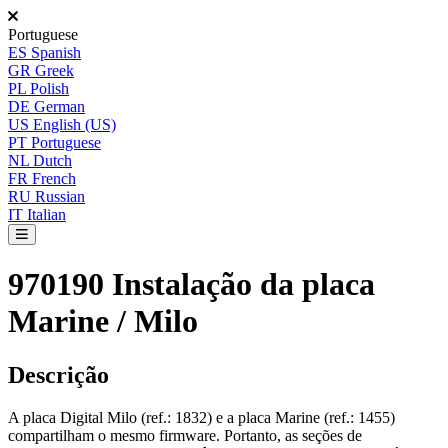
Portuguese
ES
Spanish
GR
Greek
PL
Polish
DE
German
US
English (US)
PT
Portuguese
NL
Dutch
FR
French
RU
Russian
IT
Italian
970190 Instalação da placa
Marine / Milo
Descri
ç
ã
o
A
placa
Digital
Milo
(
ref
.
:
1832
)
e
a
placa
Marine
(
ref
.
:
1455
)
compartilham
o
mesmo
firmware
.
Portanto
,
as
se
ç
õ
es
de