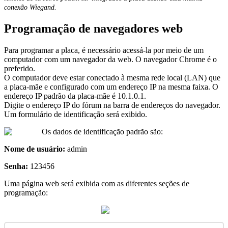
conex
ã
o
Wiegand
.
Programa
ç
ã
o
de
navegadores
web
Para
programar
a
placa
,
é
necess
á
rio
acess
á
-
la
por
meio
de
um
computador
com
um
navegador
da
web
.
O
navegador
Chrome
é
o
preferido
.
O
computador
deve
estar
conectado
à
mesma
rede
local
(
LAN
)
que
a
placa
-
m
ã
e
e
configurado
com
um
endere
ç
o
IP
na
mesma
faixa
.
O
endere
ç
o
IP
padr
ã
o
da
placa
-
m
ã
e
é
10
.
1
.
0
.
1
.
Digite
o
endere
ç
o
IP
do
f
ó
rum
na
barra
de
endere
ç
os
do
navegador
.
Um
formul
á
rio
de
identifica
ç
ã
o
ser
á
exibido
.
Os
dados
de
identifica
ç
ã
o
padr
ã
o
s
ã
o
:
Nome
de
usu
á
rio
:
admin
Senha
:
123456
Uma
p
á
gina
web
ser
á
exibida
com
as
diferentes
se
ç
õ
es
de
programa
ç
ã
o
: