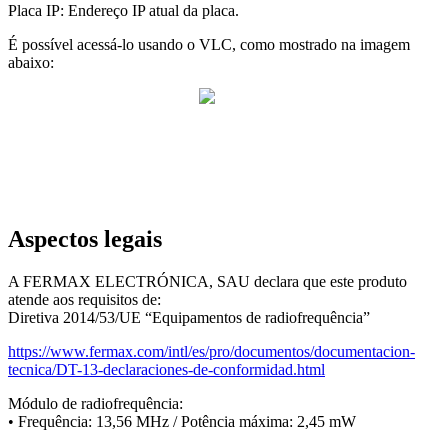
Placa
IP
:
Endere
ç
o
IP
atual
da
placa
.
É
poss
í
vel
acess
á
-
lo
usando
o
VLC
,
como
mostrado
na
imagem
abaixo
:
Aspectos
legais
A
FERMAX
ELECTR
Ó
NICA
,
SAU
declara
que
este
produto
atende
aos
requisitos
de
:
Diretiva
2014
/
53
/
UE
“
Equipamentos
de
radiofrequ
ê
ncia
”
https
:
/
/
www
.
fermax
.
com
/
intl
/
es
/
pro
/
documentos
/
documentacion
-
tecnica
/
DT
-
13
-
declaraciones
-
de
-
conformidad
.
html
M
ó
dulo
de
radiofrequ
ê
ncia
:
•
Frequ
ê
ncia
:
13
,
56
MHz
/
Pot
ê
ncia
m
á
xima
:
2
,
45
mW