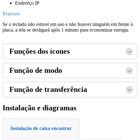
Endere
ç
o
IP
Repouso
Se
o
teclado
n
ã
o
estiver
em
uso
e
n
ã
o
houver
ningu
é
m
em
frente
à
placa
,
a
tela
se
desligar
á
ap
ó
s
1
minuto
para
economizar
energia
.
Fun
ç
õ
es
dos
í
cones
Fun
ç
ã
o
de
modo
Fun
ç
ã
o
de
transfer
ê
ncia
Instala
ç
ã
o
e
diagramas
Instalação de caixa encastrar