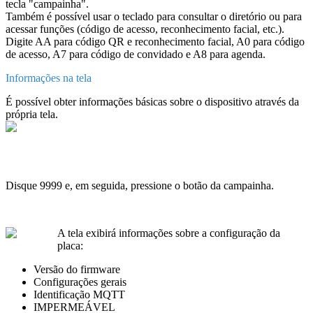
tecla
"
campainha
"
.
Tamb
é
m
é
poss
í
vel
usar
o
teclado
para
consultar
o
diret
ó
rio
ou
para
acessar
fun
ç
õ
es
(
c
ó
digo
de
acesso
,
reconhecimento
facial
,
etc
.
)
.
Digite
AA
para
c
ó
digo
QR
e
reconhecimento
facial
,
A0
para
c
ó
digo
de
acesso
,
A7
para
c
ó
digo
de
convidado
e
A8
para
agenda
.
Informa
ç
õ
es
na
tela
É
poss
í
vel
obter
informa
ç
õ
es
b
á
sicas
sobre
o
dispositivo
atrav
é
s
da
pr
ó
pria
tela
.
Disque
9999
e
,
em
seguida
,
pressione
o
bot
ã
o
da
campainha
.
A
tela
exibir
á
informa
ç
õ
es
sobre
a
configura
ç
ã
o
da
placa
:
Vers
ã
o
do
firmware
Configura
ç
õ
es
gerais
Identifica
ç
ã
o
MQTT
IMPERME
Á
VEL