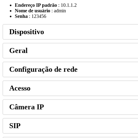
Endere
ç
o
IP
padr
ã
o
:
10
.
1
.
1
.
2
Nome
de
usu
á
rio
:
admin
Senha
:
123456
Dispositivo
Geral
Configura
ç
ã
o
de
rede
Acesso
C
â
mera
IP
SIP