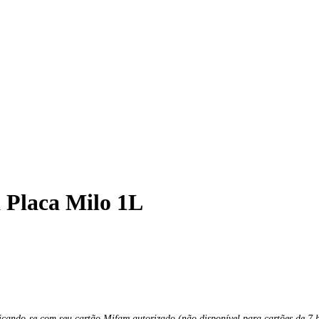
 Placa Milo 1L
ficando
-
se
com
seu
cart
ã
o
Mifare
autorizado
(
n
ã
o
dispon
í
vel
para
cart
õ
es
de
7