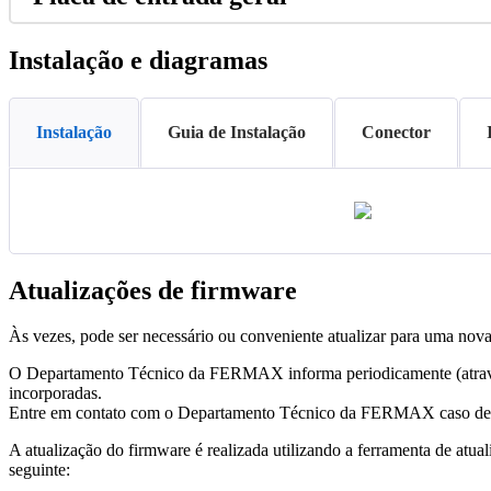
Instala
ç
ã
o
e
diagramas
Instalação
Guia de Instalação
Conector
Atualiza
ç
õ
es
de
firmware
À
s
vezes
,
pode
ser
necess
á
rio
ou
conveniente
atualizar
para
uma
nov
O
Departamento
T
é
cnico
da
FERMAX
informa
periodicamente
(
atra
incorporadas
.
Entre
em
contato
com
o
Departamento
T
é
cnico
da
FERMAX
caso
de
A
atualiza
ç
ã
o
do
firmware
é
realizada
utilizando
a
ferramenta
de
atual
seguinte
: