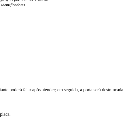
identificadores
.
itante
poder
á
falar
ap
ó
s
atender
;
em
seguida
,
a
porta
ser
á
destrancada
.
placa
.