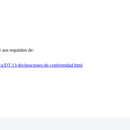
e
aos
requisitos
de
:
ca
/
DT
-
13
-
declaraciones
-
de
-
conformidad
.
html