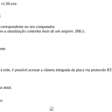
v1
.
00
.
exe
.
correspondente
no
seu
computador
.
so
a
atualiza
ç
ã
o
contenha
mais
de
um
arquivo
.
IMG
)
.
nte
.
à
rede
,
é
poss
í
vel
acessar
a
c
â
mera
integrada
da
placa
via
protocolo
RT
ha
atual
.
xo
: