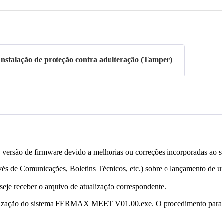
Instalação de proteção contra adulteração (Tamper)
a
vers
ã
o
de
firmware
devido
a
melhorias
ou
corre
ç
õ
es
incorporadas
ao
s
v
é
s
de
Comunica
ç
õ
es
,
Boletins
T
é
cnicos
,
etc
.
)
sobre
o
lan
ç
amento
de
u
seje
receber
o
arquivo
de
atualiza
ç
ã
o
correspondente
.
iza
ç
ã
o
do
sistema
FERMAX
MEET
V01
.
00
.
exe
.
O
procedimento
para