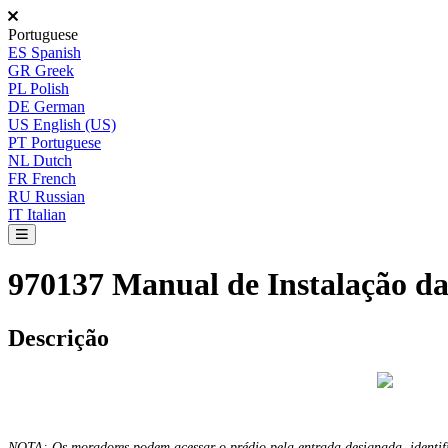
Portuguese
ES
Spanish
GR
Greek
PL
Polish
DE
German
US
English (US)
PT
Portuguese
NL
Dutch
FR
French
RU
Russian
IT
Italian
970137 Manual de Instalação da
Descri
ç
ã
o
NOTA
:
Os
moradores
podem
acessar
o
pr
é
dio
pela
entrada
designada
,
identi