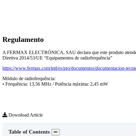
Regulamento
A
FERMAX
ELECTR
Ó
NICA
,
SAU
declara
que
este
produto
atend
Diretiva
2014
/
53
/
UE
“
Equipamentos
de
radiofrequ
ê
ncia
”
https
:
/
/
www
.
fermax
.
com
/
intl
/
es
/
pro
/
documentos
/
documentacion
-
tecni
M
ó
dulo
de
radiofrequ
ê
ncia
:
•
Frequ
ê
ncia
:
13
,
56
MHz
/
Pot
ê
ncia
m
á
xima
:
2
,
45
mW
Download Article
Table of Contents