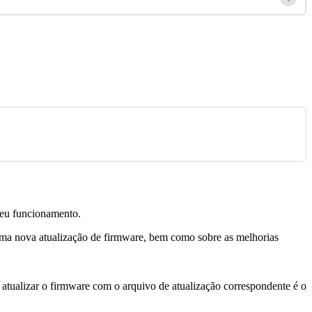
eu
funcionamento
.
ma
nova
atualiza
ç
ã
o
de
firmware
,
bem
como
sobre
as
melhorias
atualizar
o
firmware
com
o
arquivo
de
atualiza
ç
ã
o
correspondente
é
o