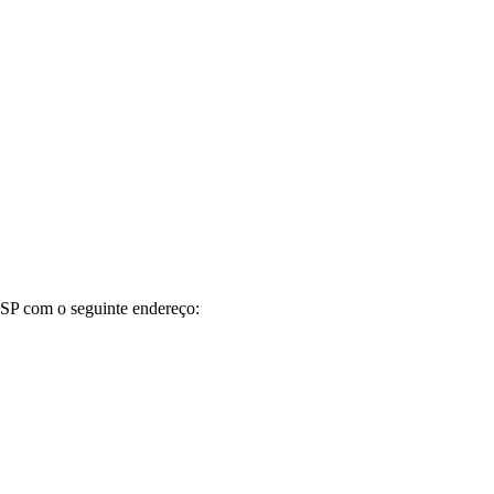
SP
com
o
seguinte
endere
ç
o
: