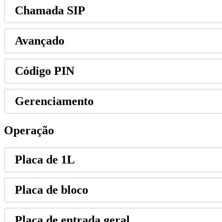
Chamada
SIP
Avan
ç
ado
C
ó
digo
PIN
Gerenciamento
Opera
ç
ã
o
Placa
de
1L
Placa
de
bloco
Placa
de
entrada
geral