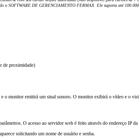
do
o
SOFTWARE
DE
GERENCIAMENTO
FERMAX
.
Ele
suporta
at
é
100
.
000
or
de
proximidade
)
e
o
monitor
emitir
á
um
sinal
sonoro
.
O
monitor
exibir
á
o
v
í
deo
e
o
vis
par
â
metros
.
O
acesso
ao
servidor
web
é
feito
atrav
é
s
do
endere
ç
o
IP
da
aparece
solicitando
um
nome
de
usu
á
rio
e
senha
.