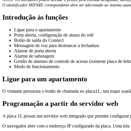
O
identificador
MIFARE
correspondente
deve
ser
adicionado
ao
sistema
usan
Introdu
ç
ã
o
à
s
fun
ç
õ
es
Ligue
para
o
apartamento
Porta
aberta
,
configura
ç
ã
o
de
atraso
do
rel
é
Bot
ã
o
de
sa
í
da
do
Connect
Mensagem
de
voz
para
destrancar
a
fechadura
Alarme
de
porta
aberta
Alarme
de
sabotagem
Gest
ã
o
de
alarmes
de
controle
de
acesso
(
somente
placa
de
leit
Modo
de
funcionamento
Ligue
para
um
apartamento
O
visitante
pressiona
o
bot
ã
o
de
chamada
no
placa1L
;
um
toque
soar
á
Programa
ç
ã
o
a
partir
do
servidor
web
A
placa
1L
possui
um
servidor
web
integrado
que
permite
configurar
O
navegador
abre
com
o
endere
ç
o
IP
configurado
da
placa
.
Uma
tela