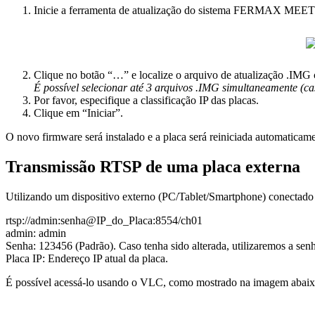
Inicie
a
ferramenta
de
atualiza
ç
ã
o
do
sistema
FERMAX
MEET
Clique
no
bot
ã
o
“
…
”
e
localize
o
arquivo
de
atualiza
ç
ã
o
.
IMG
É
poss
í
vel
selecionar
at
é
3
arquivos
.
IMG
simultaneamente
(
ca
Por
favor
,
especifique
a
classifica
ç
ã
o
IP
das
placas
.
Clique
em
“
Iniciar
”
.
O
novo
firmware
ser
á
instalado
e
a
placa
ser
á
reiniciada
automaticame
Transmiss
ã
o
RTSP
de
uma
placa
externa
Utilizando
um
dispositivo
externo
(
PC
/
Tablet
/
Smartphone
)
conectado
rtsp
:
/
/
admin
:
senha
@
IP_do_Placa
:
8554
/
ch01
admin
:
admin
Senha
:
123456
(
Padr
ã
o
)
.
Caso
tenha
sido
alterada
,
utilizaremos
a
sen
Placa
IP
:
Endere
ç
o
IP
atual
da
placa
.
É
poss
í
vel
acess
á
-
lo
usando
o
VLC
,
como
mostrado
na
imagem
abai