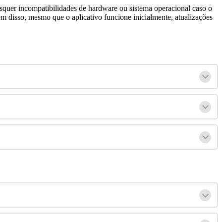
squer
incompatibilidades
de
hardware
ou
sistema
operacional
caso
o
é
m
disso
,
mesmo
que
o
aplicativo
funcione
inicialmente
,
atualiza
ç
õ
es