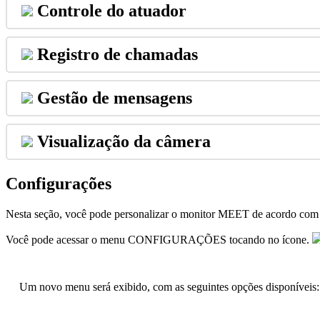
Controle
do
atuador
Registro
de
chamadas
Gest
ã
o
de
mensagens
Visualiza
ç
ã
o
da
c
â
mera
Configura
ç
õ
es
Nesta
se
ç
ã
o
,
voc
ê
pode
personalizar
o
monitor
MEET
de
acordo
com
Voc
ê
pode
acessar
o
menu
CONFIGURA
Ç
Õ
ES
tocando
no
í
cone
.
Um
novo
menu
ser
á
exibido
,
com
as
seguintes
op
ç
õ
es
dispon
í
veis
: