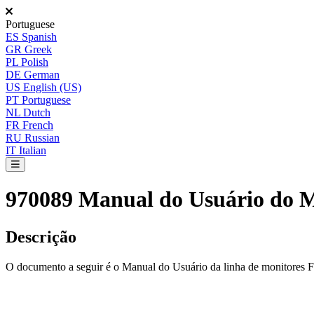
Portuguese
ES
Spanish
GR
Greek
PL
Polish
DE
German
US
English (US)
PT
Portuguese
NL
Dutch
FR
French
RU
Russian
IT
Italian
970089 Manual do Usuário do 
Descri
ç
ã
o
O
documento
a
seguir
é
o
Manual
do
Usu
á
rio
da
linha
de
monitores