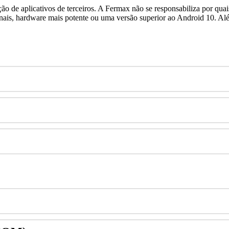
ç
ã
o
de
aplicativos
de
terceiros
.
A
Fermax
n
ã
o
se
responsabiliza
por
quai
nais
,
hardware
mais
potente
ou
uma
vers
ã
o
superior
ao
Android
10
.
Al