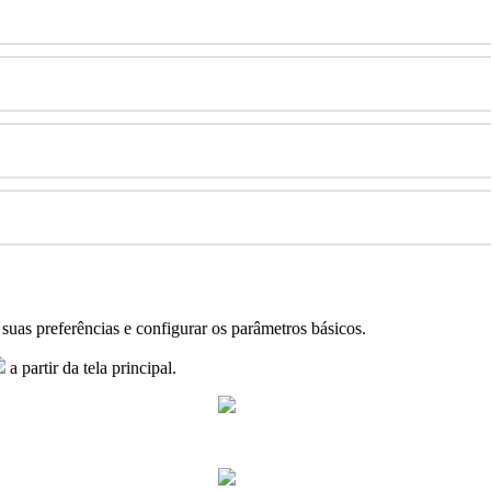
suas
prefer
ê
ncias
e
configurar
os
par
â
metros
b
á
sicos
.
a
partir
da
tela
principal
.