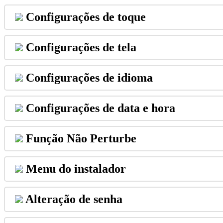
Configura
ç
õ
es
de
toque
Configura
ç
õ
es
de
tela
Configura
ç
õ
es
de
idioma
Configura
ç
õ
es
de
data
e
hora
Fun
ç
ã
o
N
ã
o
Perturbe
Menu
do
instalador
Altera
ç
ã
o
de
senha