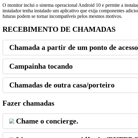
O
monitor
inclui
o
sistema
operacional
Android
10
e
permite
a
instala
instalador
tenha
instalado
um
aplicativo
que
exija
componentes
adicio
futuras
podem
se
tornar
incompat
í
veis
pelos
mesmos
motivos
.
RECEBIMENTO
DE
CHAMADAS
Chamada
a
partir
de
um
ponto
de
acesso
Campainha
tocando
Chamadas
de
outra
casa
/
porteiro
Fazer
chamadas
Chame
o
concierge
.