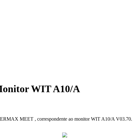
Monitor WIT A10/A
FERMAX
MEET
,
correspondente
ao
monitor
WIT
A10
/
A
V03
.
70
.