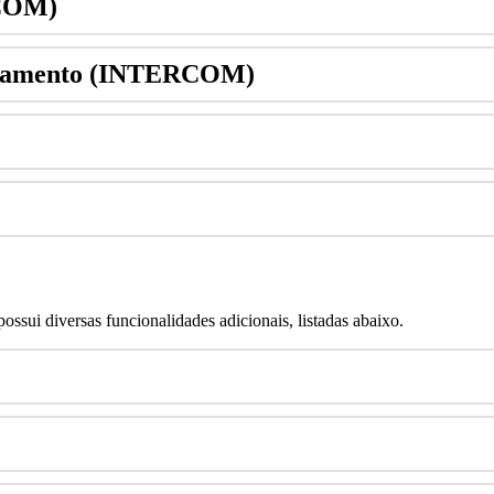
COM
)
tamento
(
INTERCOM
)
possui
diversas
funcionalidades
adicionais
,
listadas
abaixo
.