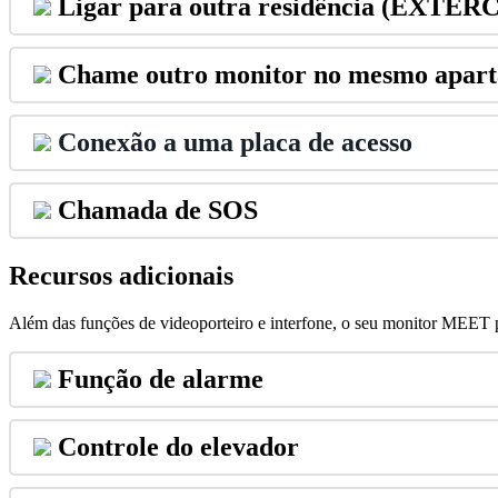
Ligar
para
outra
resid
ê
ncia
(
EXTER
Chame
outro
monitor
no
mesmo
apar
Conex
ã
o
a
uma
placa
de
acesso
Chamada
de
SOS
Recursos
adicionais
Al
é
m
das
fun
ç
õ
es
de
videoporteiro
e
interfone
,
o
seu
monitor
MEET
Fun
ç
ã
o
de
alarme
Controle
do
elevador