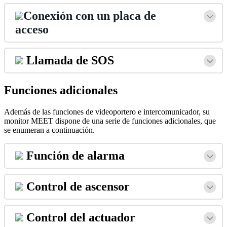
Conexi
ó
n
con
un
placa
de
acceso
Llamada
de
SOS
Funciones
adicionales
Adem
á
s
de
las
funciones
de
videoportero
e
intercomunicador
,
su
monitor
MEET
dispone
de
una
serie
de
funciones
adicionales
,
que
se
enumeran
a
continuaci
ó
n
.
Funci
ó
n
de
alarma
Control
de
ascensor
Control
del
actuador