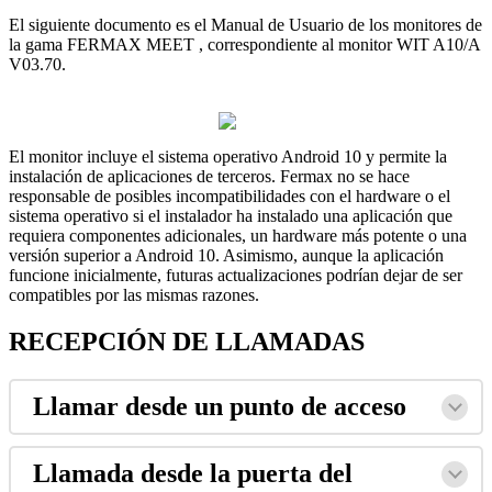
El
siguiente
documento
es
el
Manual
de
Usuario
de
los
monitores
de
la
gama
FERMAX
MEET
,
correspondiente
al
monitor
WIT
A10
/
A
V03
.
70
.
El
monitor
incluye
el
sistema
operativo
Android
10
y
permite
la
instalaci
ó
n
de
aplicaciones
de
terceros
.
Fermax
no
se
hace
responsable
de
posibles
incompatibilidades
con
el
hardware
o
el
sistema
operativo
si
el
instalador
ha
instalado
una
aplicaci
ó
n
que
requiera
componentes
adicionales
,
un
hardware
m
á
s
potente
o
una
versi
ó
n
superior
a
Android
10
.
Asimismo
,
aunque
la
aplicaci
ó
n
funcione
inicialmente
,
futuras
actualizaciones
podr
í
an
dejar
de
ser
compatibles
por
las
mismas
razones
.
RECEPCI
Ó
N
DE
LLAMADAS
Llamar
desde
un
punto
de
acceso
Llamada
desde
la
puerta
del