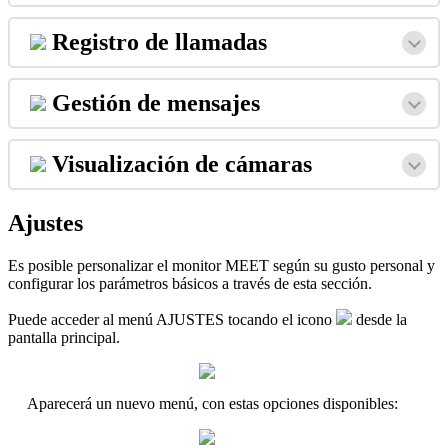
Registro
de
llamadas
Gesti
ó
n
de
mensajes
Visualizaci
ó
n
de
c
á
maras
Ajustes
Es
posible
personalizar
el
monitor
MEET
seg
ú
n
su
gusto
personal
y
configurar
los
par
á
metros
b
á
sicos
a
trav
é
s
de
esta
secci
ó
n
.
Puede
acceder
al
men
ú
AJUSTES
tocando
el
icono
desde
la
pantalla
principal
.
Aparecer
á
un
nuevo
men
ú
,
con
estas
opciones
disponibles
: