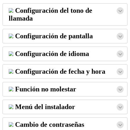
Configuraci
ó
n
del
tono
de
llamada
Configuraci
ó
n
de
pantalla
Configuraci
ó
n
de
idioma
Configuraci
ó
n
de
fecha
y
hora
Funci
ó
n
no
molestar
Men
ú
del
instalador
Cambio
de
contrase
ñ
as