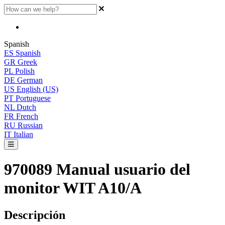
Spanish
ES
Spanish
GR
Greek
PL
Polish
DE
German
US
English (US)
PT
Portuguese
NL
Dutch
FR
French
RU
Russian
IT
Italian
970089 Manual usuario del
monitor WIT A10/A
Descripci
ó
n